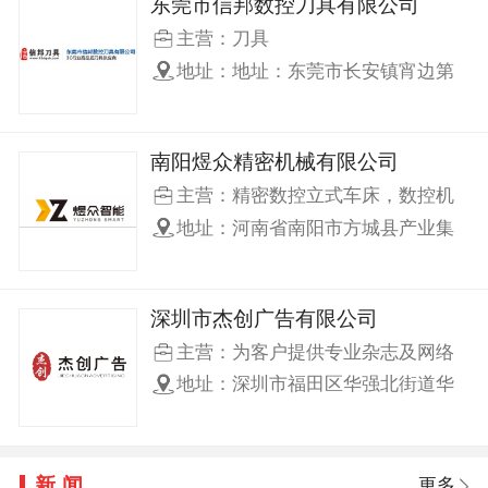
东莞市信邦数控刀具有限公司
主营：刀具
地址：地址：东莞市长安镇宵边第
三工业区连宵路上围四巷6号厂房 信
邦产业园
南阳煜众精密机械有限公司
主营：精密数控立式车床，数控机
床
地址：河南省南阳市方城县产业集
聚区缯国大道
深圳市杰创广告有限公司
主营：为客户提供专业杂志及网络
等品牌推广
地址：深圳市福田区华强北街道华
强大厦1005室
新闻
更多