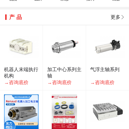
2026年7月下旬流通领域重要生产资料市场价格变动情况
2026年二季度金属成形机床产量数据统计
产品
更多
机器人业务利润率仅1.6%：日本安川电机能否走出通用机价格
2026 EeIE智博会同期展会联动，一次看全"能源—装备—制造
2026年6月各地金属切削机床产量统计
强强联合破局高端机床国产化！黄鹄×EMCO车铣复合机床长兴
机器人末端执行
加工中心系列主
气浮主轴系列
机构
轴
→咨询底价
→咨询底价
→咨询底价