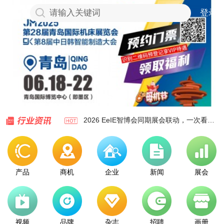
登录
请输入关键词
盛京聚智造，东北启新篇 第二十四届中国国际装备制造业博
2026年上半年机械工业经济运行情况综述
半导体全链聚合，IICIE国际集成电路创新博览会9月深圳举办
外资参与难过安全审查关：日本牧野铣床拒绝NSSK收购提案
2026年7月下旬流通领域重要生产资料市场价格变动情况
2026年二季度金属成形机床产量数据统计
机器人业务利润率仅1.6%：日本安川电机能否走出通用机价格
2026 EeIE智博会同期展会联动，一次看全"能源—装备—制造
2026年6月各地金属切削机床产量统计
强强联合破局高端机床国产化！黄鹄×EMCO车铣复合机床长兴
盛京聚智造，东北启新篇 第二十四届中国国际装备制造业博
产品
商机
企业
新闻
展会
2026年上半年机械工业经济运行情况综述
半导体全链聚合，IICIE国际集成电路创新博览会9月深圳举办
外资参与难过安全审查关：日本牧野铣床拒绝NSSK收购提案
视频
品牌
杂志
招聘
画册