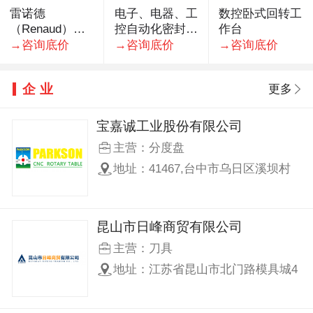
雷诺德
电子、电器、工
数控卧式回转工
（Renaud）瑞
控自动化密封件
作台
士进口机器人钻
专业生产厂家·
→咨询底价
→咨询底价
→咨询底价
孔铣屑电主轴
HSK32
企业
更多
宝嘉诚工业股份有限公司
主营：分度盘
地址：41467,台中市乌日区溪坝村
溪南路一段506巷103号
昆山市日峰商贸有限公司
主营：刀具
地址：江苏省昆山市北门路模具城4
期28栋3号